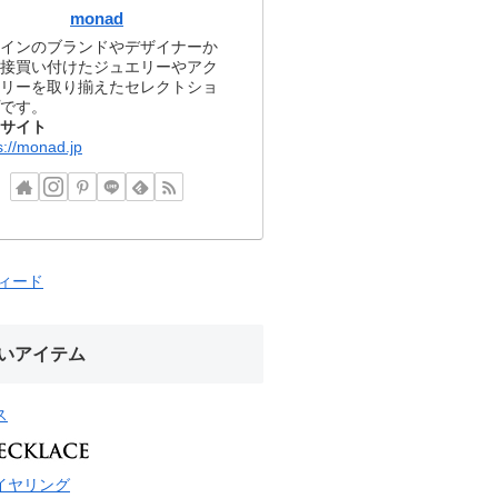
monad
インのブランドやデザイナーか
接買い付けたジュエリーやアク
リーを取り揃えたセレクトショ
です。
サイト
s://monad.jp
フィード
いアイテム
ス
イヤリング