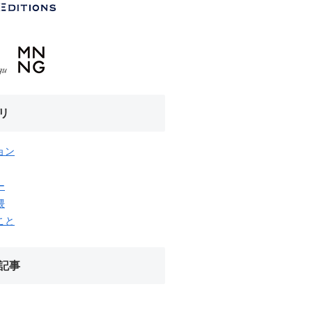
リ
ョン
ー
隈
こと
記事