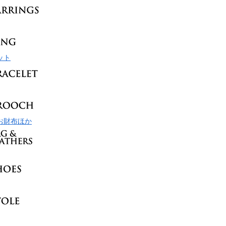
ット
お財布ほか