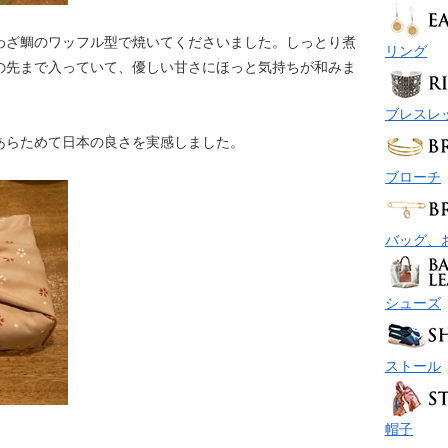
わざ鯛のワッフル型で焼いてくださいました。しっとり煮
リング
の先まで入っていて、優しい甘さにほっと気持ちが和みま
ブレスレ
あらためて日本の良さを実感しました。
ブローチ
バッグ、
シューズ
ストール
帽子