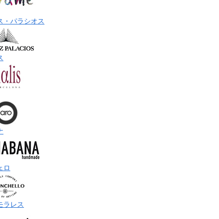
ス・パラシオス
ス
ナ
ェロ
モラレス