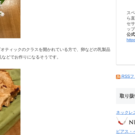
スペ
ら直
セサ
ップ
公式
http
オティックのクラスを開かれている方で、卵などの乳製品
乳などでお作りになるそうです。
RSS
取り扱
ネックレ
ピアス・