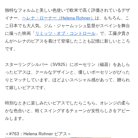
独特なフォルムと美しい色使いで欧米で高く評価されているデザ
イナー、
ヘレナ・ローナー（Helena Rohner）
は、もちろん、こ
こ日本でも大人気。ジム・ジャームッシュ監督がスペインを舞台
に撮った映画「
リミッツ・オブ・コントロール
」で、工藤夕貴さ
んがヘレナのピアスを着けて登場したことも記憶に新しいところ
です。
スターリングシルバー（SV925）にポーセリン（磁器）をあしら
ったピアスは、クールなデザインと、優しいポーセリンがぴった
りとマッチしています。ほどよいスペシャル感があって、贈られ
て嬉しいピアスです。
特別なときに楽しみたいピアスでしたらこちら。オレンジの柔ら
かな色合いと、軽くスイングするチェーンが女性らしさをアピー
ルします。
＜#763：Helena Rohner ピアス＞