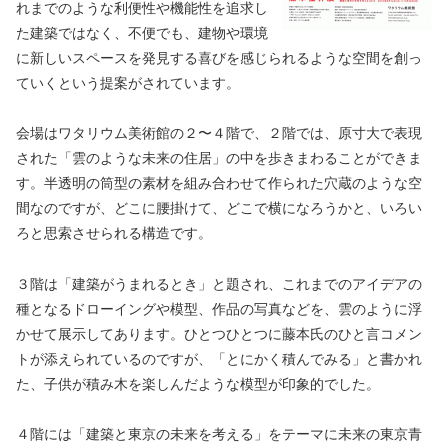
れまでのような利便性や機能性を追求し
た建築ではなく、不便でも、建物や環境
に新しいスペースを発見する喜びを感じられるような空間を創っ
ていくという提案がされています。
会場はワタリウム美術館の２〜４階で、２階では、原寸大で表現
された「雲のような未来の住居」の中を歩きまわることができま
す。半透明の筒型の素材を組み合わせて作られた穴蔵のような空
間なのですが、どこに腰掛けて、どこで横になろうかと、いろい
ろと思索させられる構造です。
３階は「建築がうまれるとき」と題され、これまでのアイデアの
種となるドローイングや模型、作品の写真などを、雲のように浮
かせて展示してあります。ひとつひとつに藤本氏のひと言コメン
トが添えられているのですが、「とにかく積んでみる」と書かれ
た、子供が積み木を楽しんだような模型が印象的でした。
４階には「建築と東京の未来を考える」をテーマに未来の東京青