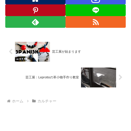
芸工展が始まります
芸工展：Leprottoの革小物手作り教室
ホーム
カルチャー