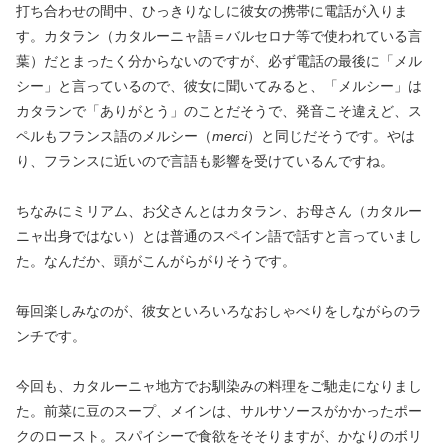
打ち合わせの間中、ひっきりなしに彼女の携帯に電話が入りま
す。カタラン（カタルーニャ語＝バルセロナ等で使われている言
葉）だとまったく分からないのですが、必ず電話の最後に「メル
シー」と言っているので、彼女に聞いてみると、「メルシー」は
カタランで「ありがとう」のことだそうで、発音こそ違えど、ス
ペルもフランス語のメルシー（
merci
）と同じだそうです。やは
り、フランスに近いので言語も影響を受けているんですね。
ちなみにミリアム、お父さんとはカタラン、お母さん（カタルー
ニャ出身ではない）とは普通のスペイン語で話すと言っていまし
た。なんだか、頭がこんがらがりそうです。
毎回楽しみなのが、彼女といろいろなおしゃべりをしながらのラ
ンチです。
今回も、カタルーニャ地方でお馴染みの料理をご馳走になりまし
た。前菜に豆のスープ、メインは、サルサソースがかかったポー
クのロースト。スパイシーで食欲をそそりますが、かなりのボリ