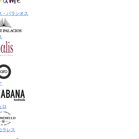
ス・パラシオス
ス
ナ
ェロ
モラレス