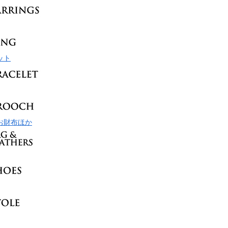
ット
お財布ほか