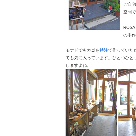
ご自宅
空間で
ROS
の手作
モナドでもカゴを
特注
で作っていた
ても気に入っています。ひとつひと
しますよね。