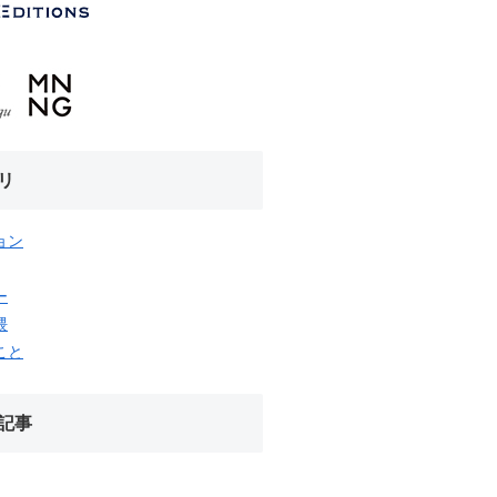
リ
ョン
ー
隈
こと
記事