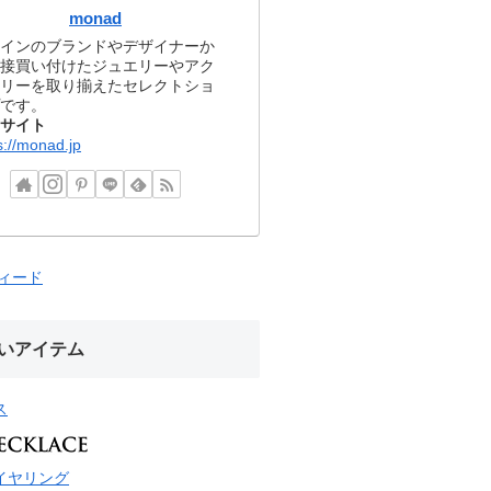
monad
インのブランドやデザイナーか
接買い付けたジュエリーやアク
リーを取り揃えたセレクトショ
です。
サイト
s://monad.jp
フィード
いアイテム
ス
イヤリング