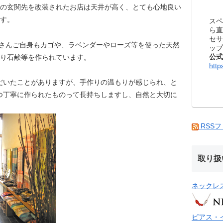
の玄関先を改装されたお店は天井が高く、とても心地良い
す。
スペ
ら直
セサ
Aさんご自身もカゴや、ラベンダーやローズ等を使った天然
ップ
公式
り石鹸等を作られています。
http
だいたことがありますが、手作りの温もりが感じられ、と
つ丁寧に作られたものって長持ちしますし、自然と大切に
RSS
取り扱
ネックレ
ピアス・