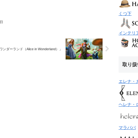
くつ下
日
インテリ
ーランド（Alice in Wonderland）」
取り扱
エレナ・
ヘレナ・
マラババ