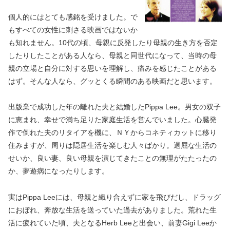
個人的にはとても感銘を受けました。で
もすべての女性に刺さる映画ではないか
も知れません。10代の頃、母親に反発したり母親の生き方を否定
したりしたことがある人なら、母親と同世代になって、当時の母
親の立場と自分に対する思いを理解し、痛みを感じたことがある
はず。そんな人なら、グッとくる瞬間のある映画だと思います。
出版業で成功した年の離れた夫と結婚したPippa Lee。男女の双子
に恵まれ、幸せで満ち足りた家庭生活を営んでいました。心臓発
作で倒れた夫のリタイアを機に、ＮＹからコネティカットに移り
住みますが、周りは隠居生活を楽しむ人々ばかり。退屈な生活の
せいか、良い妻、良い母親を演じてきたことの無理がたたったの
か、夢遊病になったりします。
実はPippa Leeには、母親と織り合えずに家を飛びだし、ドラッグ
におぼれ、奔放な生活を送っていた過去がありました。荒れた生
活に疲れていた頃、夫となるHerb Leeと出会い、前妻Gigi Leeか