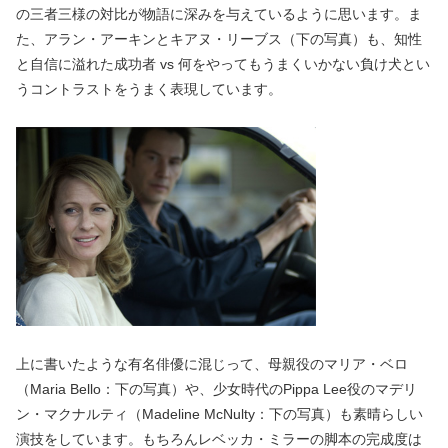
の三者三様の対比が物語に深みを与えているように思います。ま
た、アラン・アーキンとキアヌ・リーブス（下の写真）も、知性
と自信に溢れた成功者 vs 何をやってもうまくいかない負け犬とい
うコントラストをうまく表現しています。
上に書いたような有名俳優に混じって、母親役のマリア・ベロ
（Maria Bello：下の写真）や、少女時代のPippa Lee役のマデリ
ン・マクナルティ（Madeline McNulty：下の写真）も素晴らしい
演技をしています。もちろんレベッカ・ミラーの脚本の完成度は