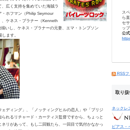
て、広く支持を集めていた海賊ラ
スペ
マン（Philip Seymour
ら直
hy）、ケネス・ブラナー（Kenneth
セサ
ップ
者が勢揃いし、ケネス・ブラナーの元妻、エマ・トンプソン
公式
登場します。
http
RSS
取り扱
ネックレ
ウェディング」、「ノッティングヒルの恋人」や「ブリジ
知られるリチャード・カーティス監督ですから、ちょっと
ヒネリがあって、もし二回観たら、一回目で気付かなかっ
ピアス・