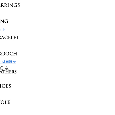
ット
お財布ほか