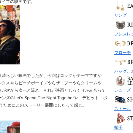
タイプの映画です。
リング
ブレスレ
ブローチ
バッグ、
素晴らしい映画でしたが、今回はロックがテーマですか
ンクスやらビーチボーイズやらザ・フーやらクリームや
シューズ
曲が次から次へと流れ、それが映画としっくりかみ合って
t’s Spend The Night Togetherや、デビット・ボ
曲を使うためにこのストーリー展開にしたって感じ。
ストール
帽子