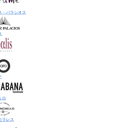
ス・パラシオス
ス
ナ
ェロ
モラレス