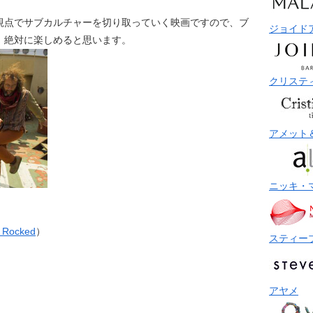
視点でサブカルチャーを切り取っていく映画ですので、ブ
ジョイド
、絶対に楽しめると思います。
クリステ
アメット
ニッキ・
t Rocked
）
スティー
アヤメ