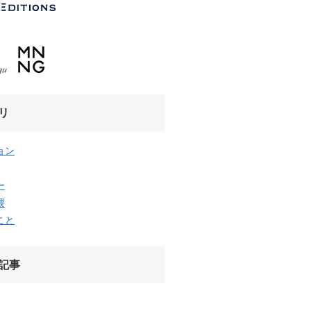
リ
ョン
ー
隈
こと
記事