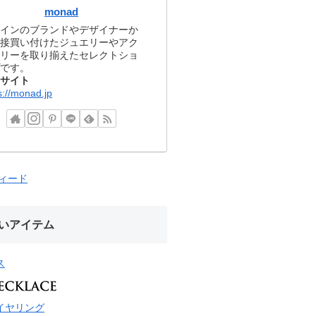
monad
インのブランドやデザイナーか
接買い付けたジュエリーやアク
リーを取り揃えたセレクトショ
です。
サイト
s://monad.jp
フィード
いアイテム
ス
イヤリング