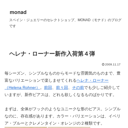
monad
スペイン・ジュエリーのセレクトショップ、MONAD（モナド）のブログ
です
ヘレナ・ローナー新作入荷第４弾
2009.11.17
毎シーズン、シンプルなものからモードな雰囲気のものまで、豊
富なバリエーションで楽しませてくれる
ヘレナ・ローナー
（Helena Rohner）
。
前回
、
前々回
、
その前
でも少しご紹介して
いますが、新作ピアスは、どれも欲しくなるものばかりです。
まずは、全体がフックのようなユニークな形のピアス。シンプル
なのに、存在感があります。カラー・バリエーションは、イベリ
ア・ブルーとクレメンタイン・オレンジの２種類です。