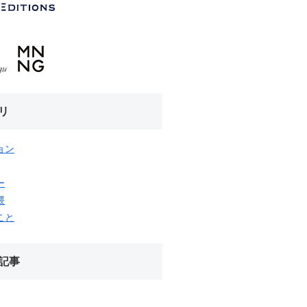
リ
ョン
ー
隈
こと
記事