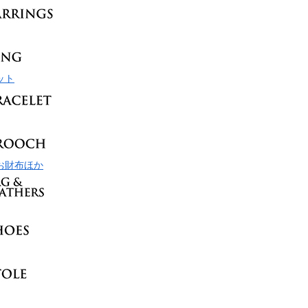
ット
お財布ほか