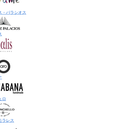
ス・パラシオス
ス
ナ
ェロ
モラレス