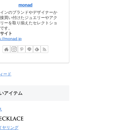
monad
インのブランドやデザイナーか
接買い付けたジュエリーやアク
リーを取り揃えたセレクトショ
です。
サイト
s://monad.jp
フィード
いアイテム
ス
イヤリング