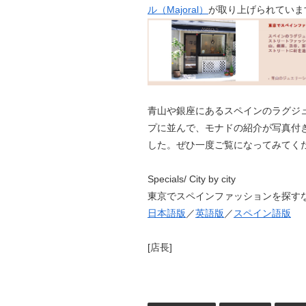
ル（Majoral）
が取り上げられていま
青山や銀座にあるスペインのラグジ
プに並んで、モナドの紹介が写真付
した。ぜひ一度ご覧になってみてく
Specials/ City by city
東京でスペインファッションを探す
日本語版
／
英語版
／
スペイン語版
[店長]