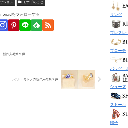
ッション
モナドのこと
monadをフォローする
リング
ブレスレ
ブローチ
ト新作入荷第２弾
バッグ、
ラケル・モレノの新作入荷第２弾
シューズ
ストール
帽子