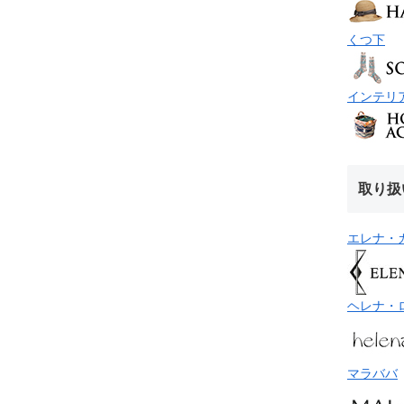
くつ下
インテリ
取り扱
エレナ・
ヘレナ・
マラババ