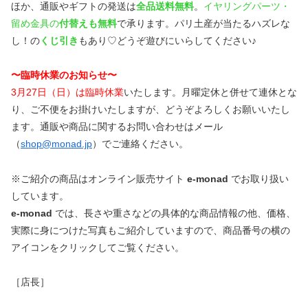
ほか、通販やギフトの発送は
全品送料無料
。
イヤリングパーツ・
留め金具の
付替えも無料
で承ります。パリ土産が当たるハズレな
し！の
くじ引き
もあり♡どうぞ遊びにいらしてください♪
〜臨時休業のお知らせ〜
3月27日（日）は臨時休業
いたします。月曜定休と併せて連休とな
り、ご不便をお掛けいたしますが、どうぞよろしくお願いいたし
ます。通販や商品に関するお問い合わせはメール
（
shop@monad.jp
）でご連絡ください。
※ご紹介の商品はオンライン販売サイト
e-monad
でお取り扱い
しています。
e-monad
では、長さや重さなどの具体的な商品情報の他、価格、
実際に身につけた写真もご紹介していますので、商品番号の横の
アイコンをクリックしてご覧ください。
［店長］